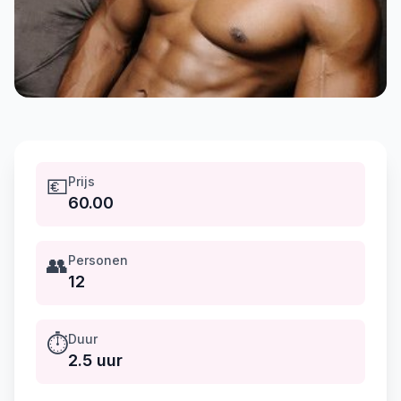
💶
Prijs
60.00
👥
Personen
12
⏱️
Duur
2.5 uur