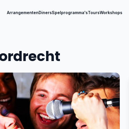
Arrangementen
Diners
Spelprogramma's
Tours
Workshops
Dordrecht