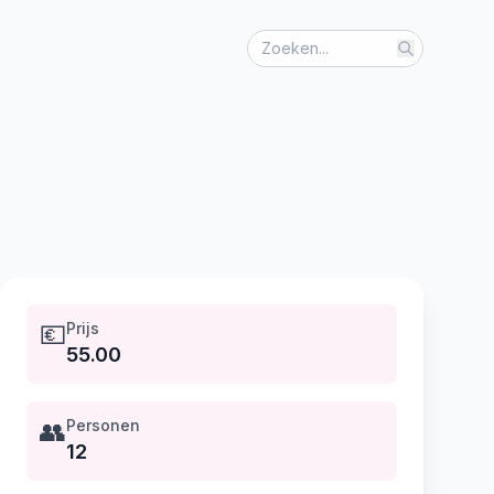
💶
Prijs
55.00
👥
Personen
12