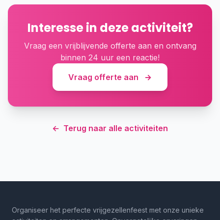
Interesse in deze activiteit?
Vraag een vrijblijvende offerte aan en ontvang
binnen 24 uur een reactie!
Vraag offerte aan
→
←
Terug naar alle activiteiten
Organiseer het perfecte vrijgezellenfeest met onze unieke