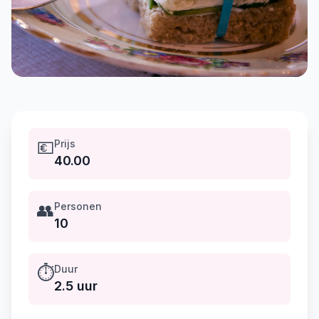
💶
Prijs
40.00
👥
Personen
10
⏱️
Duur
2.5 uur