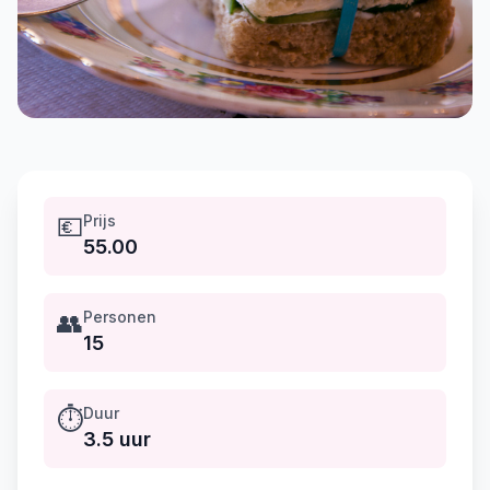
💶
Prijs
55.00
👥
Personen
15
⏱️
Duur
3.5 uur