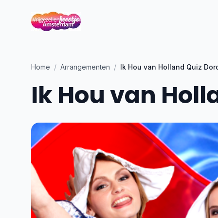
Home
/
Arrangementen
/
Ik Hou van Holland Quiz Dor
Ik Hou van Holl