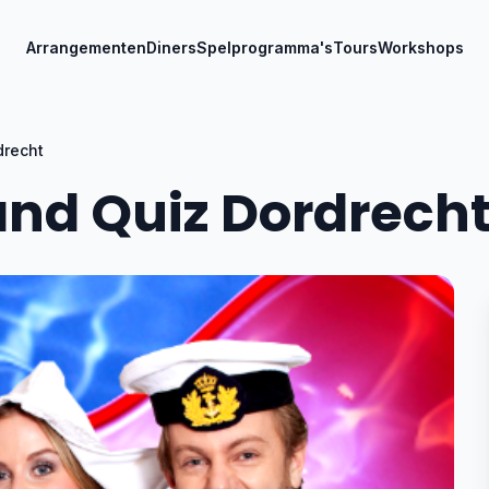
Arrangementen
Diners
Spelprogramma's
Tours
Workshops
drecht
and Quiz Dordrech