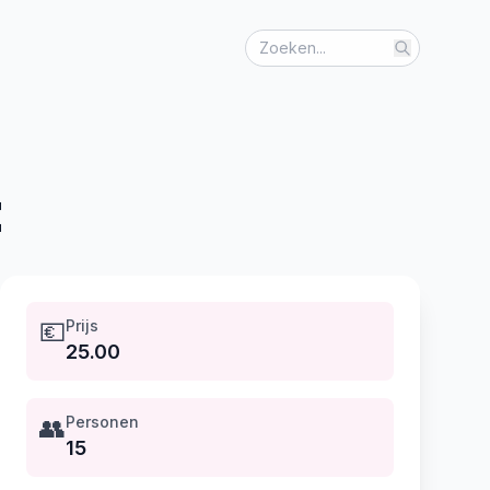
t
💶
Prijs
25.00
👥
Personen
15